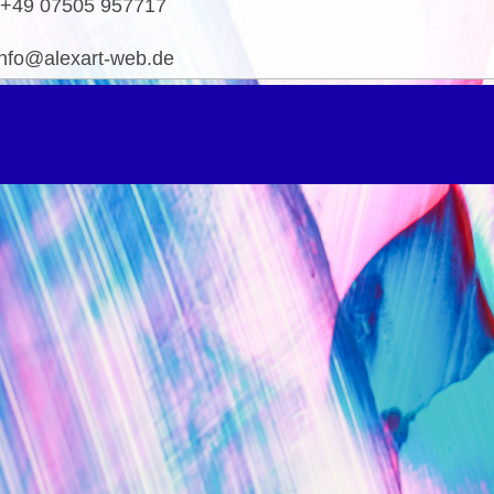
+49 07505 957717
info@alexart-web.de