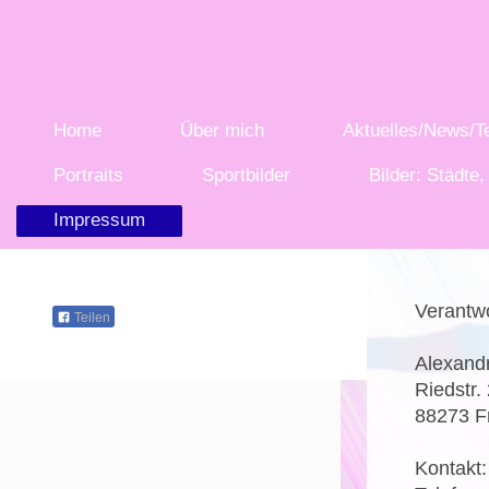
Home
Über mich
Aktuelles/News/T
Portraits
Sportbilder
Bilder: Städte
Impressum
Verantwo
Teilen
Alexand
Riedstr.
88273
F
Kontakt: