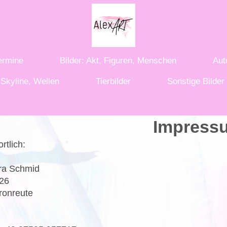
ermine
Bilder: Akt, Figuren, Menschen
Aut
, Skyline, Wellen
Tierbilder
Sonstige Bilder
Impress
rtlich:
ra
Schmid
26
ronreute